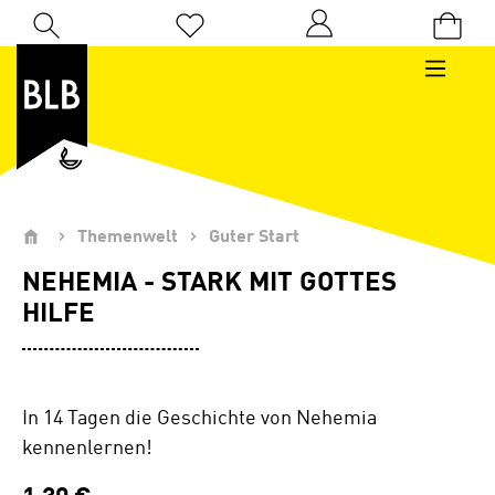
Zum Hauptinhalt springen
Du hast 0 Produkte auf dem Merkzettel
Themenwelt
Guter Start
NEHEMIA - STARK MIT GOTTES
HILFE
In 14 Tagen die Geschichte von Nehemia
kennenlernen!