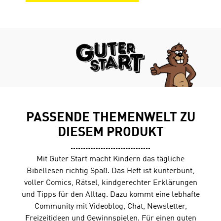
Gruppenimpulse. Das Guter Start-Spezialheft „Gott
erschafft die Welt“ ist ein niedrigschwelliges
Einsteigerheft – ideal für Kinderbibelwochen,
Kinderfreizeiten oder zum Kennenlernen der Bibellese-
Zeitschrift. Besonderheiten des Hefts: · Kurze,
prägnante Bibeltexte machen den Einstieg leicht. ·
Jeder der 14 Tage beginnt mit einem bunten Comic-
Bildimpuls der Guter Start-Figuren. · Das Heft kann
allein oder in einer Gruppe gelesen werden. · Zu
jedem Tag gibt es optionale Gruppenimpulse, Fragen
zum Gespräch, Erlebnisberichte, Worterklärungen und
PASSENDE THEMENWELT ZU
Gebetsvorschläge, um das Gelesene zu vertiefen.Ab 9
Jahren14 Tage, Geheftet, DIN A5 (14,8 x 21 cm)26 Seiten,
DIESEM PRODUKT
4-fabig
Mit Guter Start macht Kindern das tägliche
Bibellesen richtig Spaß. Das Heft ist kunterbunt,
voller Comics, Rätsel, kindgerechter Erklärungen
und Tipps für den Alltag. Dazu kommt eine lebhafte
Community mit Videoblog, Chat, Newsletter,
Freizeitideen und Gewinnspielen. Für einen guten