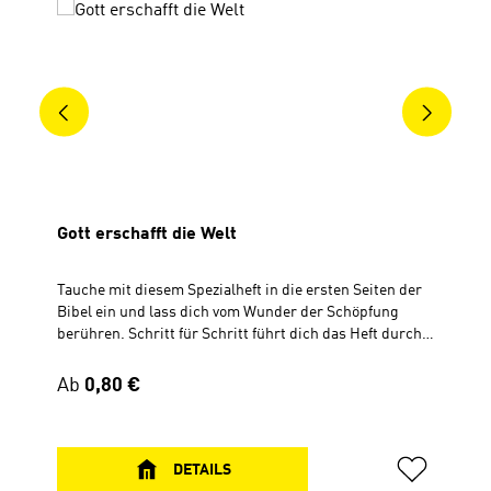
Gott erschafft die Welt
Tauche mit diesem Spezialheft in die ersten Seiten der
Bibel ein und lass dich vom Wunder der Schöpfung
berühren. Schritt für Schritt führt dich das Heft durch
die Schöpfungstage in 1. Mose und verbindet sie am
Ende mit ausgewählten Psalmen voller Staunen, Dank
Regulärer Preis:
Ab
0,80 €
und Lob. Erlebe, wie Gottes Wort vom ersten Lichtstrahl
bis zur Erschaffung des Menschen lebendig wird.
Ergänzt wird das Heft durch farbenfrohe Comicbilder,
Erlebnisberichte der Autoren, Gesprächsfragen,
DETAILS
Worterklärungen, Gebetsvorschläge und praktische