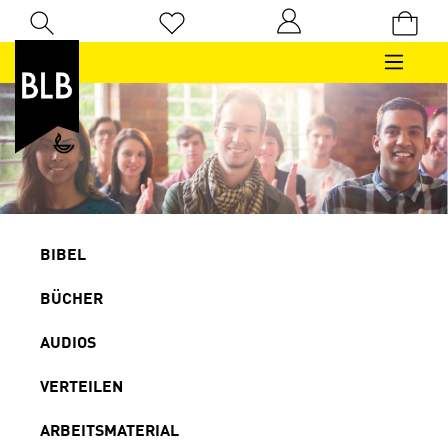
Zum Hauptinhalt springen
Du hast 0 Produkte auf dem Merkzettel
BIBEL
BÜCHER
AUDIOS
VERTEILEN
ARBEITSMATERIAL