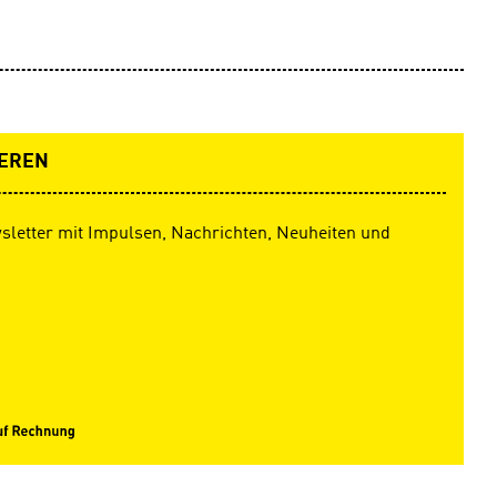
esem Buch
Antolin ist
rderung von
esen ein
agen zum
htige
EREN
unkten
sletter mit Impulsen, Nachrichten, Neuheiten und