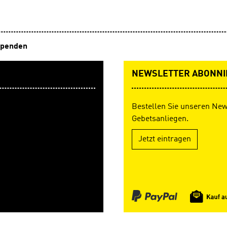
Antolin ist ein Online-Portal zur
---------------------- Zu di
erung von Klasse 1 bis 10. Die
gibt es Quizfragen in Antolin.
 lesen ein Buch und können dann
ein Online-Portal zur Lesefö
ww.antolin.de Quizfragen zum
Klasse 1 bis 10. Die Schüler l
penden
alt beantworten. Richtige
Buch und können dann
en werden mit Lesepunkten
unter www.antolin.de Quizfr
Buchinhalt beantworten. Ric
NEWSLETTER ABONNI
Antworten werden mit Lesep
belohnt.
Bestellen Sie unseren New
Gebetsanliegen.
Jetzt eintragen