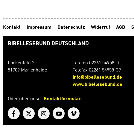
Antolin.
Leseförd
Schüler
unter w
Kontakt
Impressum
Datenschutz
Widerruf
AGB
S
Buchinh
Antwort
belohnt.
BIBELLESEBUND DEUTSCHLAND
Lockenfeld 2
Telefon 02261 54958-0
51709 Marienheide
Telefax 02261 54958-39
info@bibellesebund.de
www.bibellesebund.de
Oder über unser
Kontaktformular
.