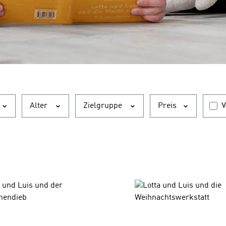
F
Alter
Zielgruppe
Preis
V