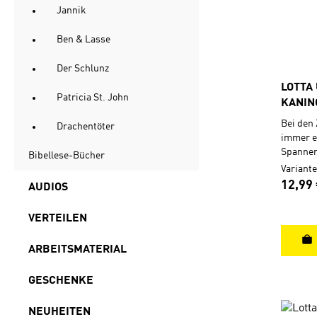
Jannik
Ben & Lasse
Der Schlunz
LOTTA
Patricia St. John
KANIN
Bei den 
Drachentöter
immer et
Spannen
Bibellese-Bücher
Dinge, d
Variant
Grundsc
Regulä
12,99
AUDIOS
verschw
Wochene
VERTEILEN
aufpass
Pausenb
ARBEITSMATERIAL
erlebt, 
ein bes
allen 52
GESCHENKE
ist mit 
Themenv
NEUHEITEN