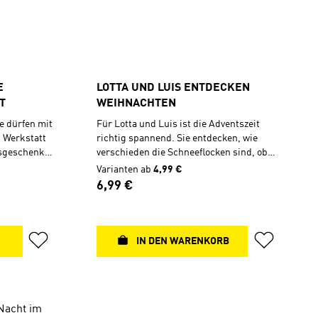
E
LOTTA UND LUIS ENTDECKEN
T
WEIHNACHTEN
ie dürfen mit
Für Lotta und Luis ist die Adventszeit
 Werkstatt
richtig spannend. Sie entdecken, wie
sgeschenke
verschieden die Schneeflocken sind, ob
n altes
der Nikolaus einen echten Bart hat, was
Varianten ab
4,99 €
ein cooles Weihnachtslied ist, und warum
Regulärer Preis:
6,99 €
rsheim.
wir Weihnachten feiern. 24
 es auf dem
Vorlesegeschichten für
bt.
die Adventszeit.Überarbeitete Auflage
chsten
mit neuem Cover Taschenbuch, 12 x 19
IN DEN WARENKORB
chen
cm, 80 S.
Luis bieten
Lese-
n Seiten:
n die Seiten