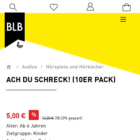
Zum Hauptinhalt springen
Du hast 0 Produkte auf dem Merkzettel
Audios
Hörspiele und Hörbücher
ACH DU SCHRECK! (10ER PACK)
%
5,00 €
12,00 €
(58.33% gespart)
Alter: Ab 6 Jahren
Zielgruppe: Kinder