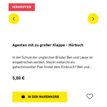
VERGRIFFEN
Agenten mit zu großer Klappe - Hörbuch
In der Schule der ungleichen Brüder Ben und Lasse ist
eingebrochen worden. Steckt vielleicht ein
geheimnisvoller Plan hinter dem Einbruch? Ben und
Lasse nehmen die Ermittlungen auf und machen
rätselhafte Entdeckungen. Die Spur führt bis ins
Regulärer Preis:
5,00 €
Stadtgefängnis und wird zu einem spannenden Fall für
Benjamin Baumann und seinen naseweisen Bruder
Lasse. CD, Gesamtspielzeit ca. 72 Min.Sprecher: Bodo
Primus (ausgezeichnet mit dem deutschen
IN DEN WARENKORB
Hörbuchpreis)