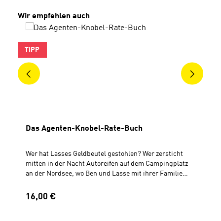
Produktgalerie überspringen
Wir empfehlen auch
TIPP
Das Agenten-Knobel-Rate-Buch
Wer hat Lasses Geldbeutel gestohlen? Wer zersticht
mitten in der Nacht Autoreifen auf dem Campingplatz
an der Nordsee, wo Ben und Lasse mit ihrer Familie
gerade ihren Sommerurlaub verbringen? Wie sollen die
Brüder herausfinden, ob einer faustdick gelogen hat? In
Regulärer Preis:
16,00 €
diesem Buch werdet ihr selbst zu Agenten! Jedes
Kapitel enthält einen kniffligen Kriminalfall, den ihr