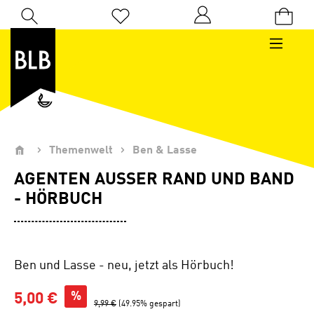
Zum Hauptinhalt springen
Du hast 0 Produkte auf dem Merkzettel
Themenwelt
Ben & Lasse
AGENTEN AUSSER RAND UND BAND -
HÖRBUCH
Ben und Lasse - neu, jetzt als Hörbuch!
%
5,00 €
9,99 €
(49.95% gespart)