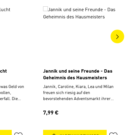
ngen
ucht
Jannik und seine Freunde - Das
Geheimnis des Hausmeisters
twas Geld von
Jannik, Caroline, Kiara, Lea und Milan
ollen,
freuen sich riesig auf den
rfall. Die
bevorstehenden Adventsmarkt ihrer
ohen damit,
Schule. Da passiert ein Missgeschick:
und fordern
Der alte Hausmeister stürzt von der
Regulärer Preis:
7,99 €
 einen
Leiter. Glücklicherweise ist schnell
sie auch
Ersatz gefunden – Dennis. Freundlich,
sel mit und
locker und mit einer Prise Humor