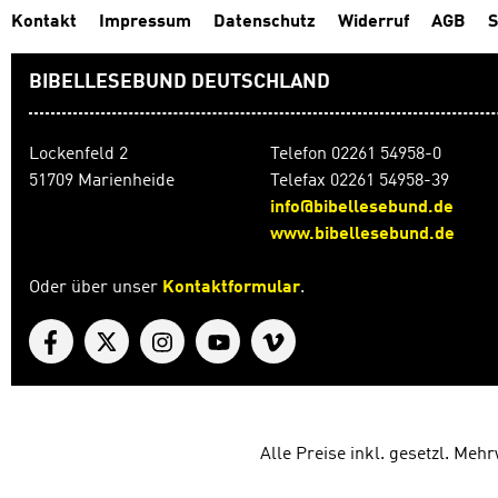
Kontakt
Impressum
Datenschutz
Widerruf
AGB
S
BIBELLESEBUND DEUTSCHLAND
Lockenfeld 2
Telefon 02261 54958-0
51709 Marienheide
Telefax 02261 54958-39
info@bibellesebund.de
www.bibellesebund.de
Oder über unser
Kontaktformular
.
Alle Preise inkl. gesetzl. Meh