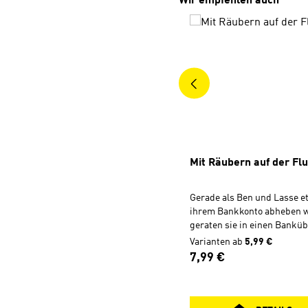
Produktgalerie überspri
Wir empfehlen auch
Mit Räubern auf der Fl
Gerade als Ben und Lasse e
ihrem Bankkonto abheben w
geraten sie in einen Bankübe
bewaffneten Bankräuber dr
Varianten ab
5,99 €
Bankkunden zu erschießen 
Regulärer Preis:
7,99 €
von der angerückten Polizei
Fluchtwagen. Dann nehmen 
noch Ben und Lasse als Gei