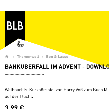
Zum Hauptinhalt springen
Themenwelt
Ben & Lasse
BANKÜBERFALL IM ADVENT - DOWNL
Weihnachts-Kurzhörspiel von Harry Voß zum Buch Mi
auf der Flucht.
3,99 €