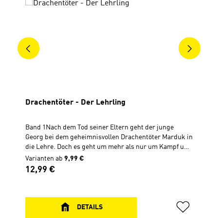
Drachentöter - Der Lehrling
Band 1Nach dem Tod seiner Eltern geht der junge
Georg bei dem geheimnisvollen Drachentöter Marduk in
die Lehre. Doch es geht um mehr als nur um Kampf und
Sieg. Was hat die alte biblische Geschichte vom
Varianten ab
9,99 €
Schlangenzertreter mit seiner eigenen Geschichte zu
Regulärer Preis:
12,99 €
tun? Was ist der Sinn hinter diesem seltsamen, schwer
zu begreifenden Leben? Die Legende des Drachentöters
Georg wird hier einmal ganz anders erzählt.Das Buch
ist als spannendes Escape-Abenteuer als erster von
DETAILS
drei Bänden angelegt. In acht Kapiteln ist jeweils ein