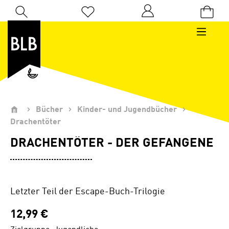
Zum Hauptinhalt springen
Du hast 0 Produkte auf dem Merkzettel
Bücher
Kinder- und Jugendbücher
Drachentöter
DRACHENTÖTER - DER GEFANGENE
Letzter Teil der Escape-Buch-Trilogie
12,99 €