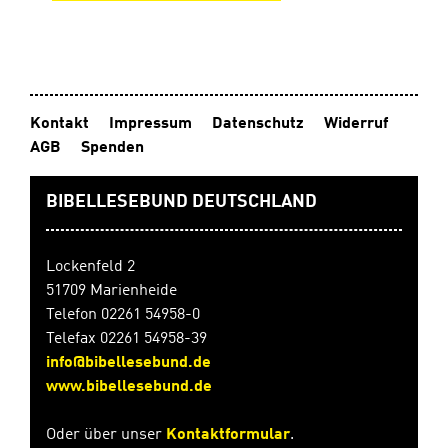
Rätsel zu lösen, um den Fortgang der Geschichte zu
entschlüsseln. Hardcover mit Lesebändchen14 x 21
cm, 192 SeitenAb 13 Jahren
Kontakt
Impressum
Datenschutz
Widerruf
AGB
Spenden
BIBELLESEBUND DEUTSCHLAND
Lockenfeld 2
51709 Marienheide
Telefon 02261 54958-0
Telefax 02261 54958-39
info@bibellesebund.de
www.bibellesebund.de
Oder über unser
Kontaktformular
.