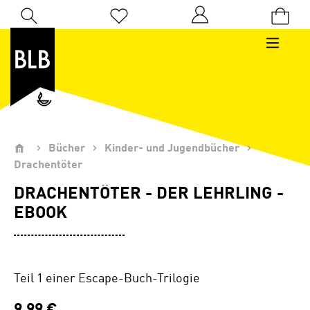
Zum Hauptinhalt springen
Du hast 0 Produkte auf dem Merkzettel
Bücher
Kinder- und Jugendbücher
Drachentöter
DRACHENTÖTER - DER LEHRLING -
EBOOK
Teil 1 einer Escape-Buch-Trilogie