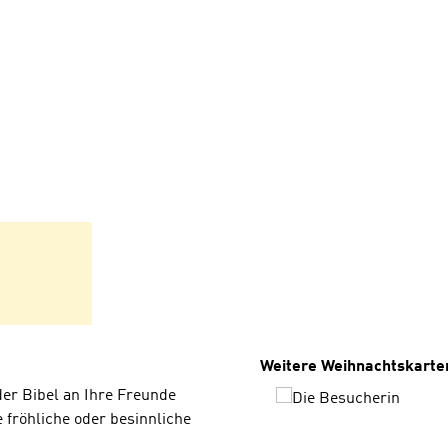
Produktgalerie überspri
Weitere Weihnachtskarte
der Bibel an Ihre Freunde
 fröhliche oder besinnliche