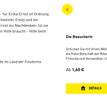
- für Erika Ernst ist Ordnung
Schwester Emily und ein
Ernst ins Nachdenken: Ist sie
en Hilfe braucht - Hilfe beim
Die Besucherin
Schicken Sie mit Ihrem We
die frohe Botschaft der Bibe
Freunde und Verwandten: 
 die im Land der Finsternis
beliebten Grußkarten entha
fröhliche oder besinnliche
Regulärer Preis:
Ab
1,60 €
Weihnachtsgeschichte, die
Nachdenken anregt. Inhalt: Gabi möchte
nur den Altar für den Adve
doch eine obdachlose Frau i
DETAILS
lässt ihr keine Ruhe. Erinn
eine beängstigende Begeg
zurück, Angst und Vorurtei
auf. Ist diese Besucherin e