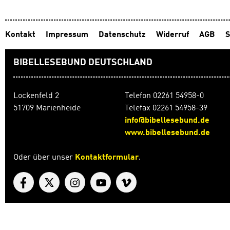
Kontakt
Impressum
Datenschutz
Widerruf
AGB
S
BIBELLESEBUND DEUTSCHLAND
Lockenfeld 2
Telefon 02261 54958-0
51709 Marienheide
Telefax 02261 54958-39
info@bibellesebund.de
www.bibellesebund.de
Oder über unser
Kontaktformular
.