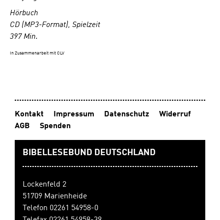
Rom, wo er sich
als Gladiator
Hörbuch
anwerben lässt.
CD (MP3-Format), Spielzeit
Am Ende hat er
397 Min.
keine Wahl, er
muss seinen
In Zusammenarbeit mit CLV
besten Freund
töten. Doch
dann begegnet
er einem, der
zwar äußerlich
gefangen ist,
Kontakt
Impressum
Datenschutz
Widerruf
aber eine
AGB
Spenden
beeindruckende
innere Freiheit
besitzt – und
BIBELLESEBUND DEUTSCHLAND
sein ganzes
Leben wird
verändert.
Lockenfeld 2
Flucht in die
51709 Marienheide
Freiheit nimmt
Telefon 02261 54958-0
den Leser mit in
die Zeit des