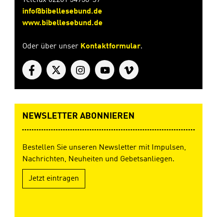
Telefax 02261 54958-39
Neuen
info@bibellesebund.de
Testaments und
www.bibellesebund.de
streift eine
Menge
Oder über unser
Kontaktformular
.
Geschehnisse,
Orte und
Personen der
Bibel. Ein
spannendes
Buch – nicht nur
für junge Leute.
Überarbeitete
NEWSLETTER ABONNIEREN
Neuauflage
Taschenbuch, 12
x 18 cm, 224 S.
Bestellen Sie unseren Newsletter mit Impulsen,
In
Nachrichten, Neuheiten und Gebetsanliegen.
Zusammenarbei
t mit CLV
Jetzt eintragen