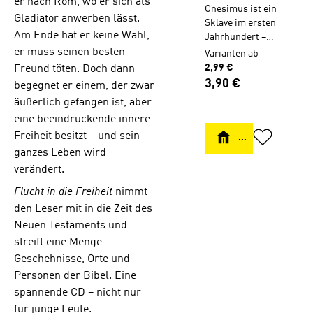
er nach Rom, wo er sich als
Onesimus ist ein
Gladiator anwerben lässt.
Sklave im ersten
Am Ende hat er keine Wahl,
Jahrhundert –
und er kennt nur
er muss seinen besten
Varianten ab
zwei Wünsche:
2,99 €
Freund töten. Doch dann
frei zu sein und
Regulärer Preis:
3,90 €
begegnet er einem, der zwar
Rache zu üben.
äußerlich gefangen ist, aber
Eine zarte, aber
eine beeindruckende innere
tiefe Liebe zu
Eirene gibt ihm
Freiheit besitzt – und sein
DETAILS
zusätzliche
ganzes Leben wird
Motivation zu
verändert.
handeln. Eines
Tages gelingt es
Flucht in die Freiheit
nimmt
ihm zu fliehen,
den Leser mit in die Zeit des
aber in der
Neuen Testaments und
Folge erlebt er
streift eine Menge
tiefe
Geschehnisse, Orte und
Enttäuschungen
des Lebens.
Personen der Bibel. Eine
Schließlich
spannende CD – nicht nur
gelangt er nach
für junge Leute.