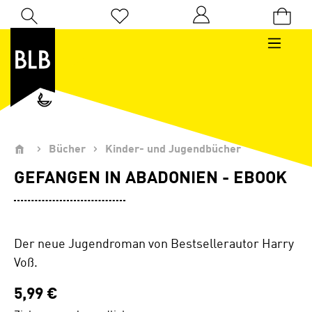
Zum Hauptinhalt springen
Du hast 0 Produkte auf dem Merkzettel
Bücher
Kinder- und Jugendbücher
GEFANGEN IN ABADONIEN - EBOOK
Der neue Jugendroman von Bestsellerautor Harry
Voß.
5,99 €