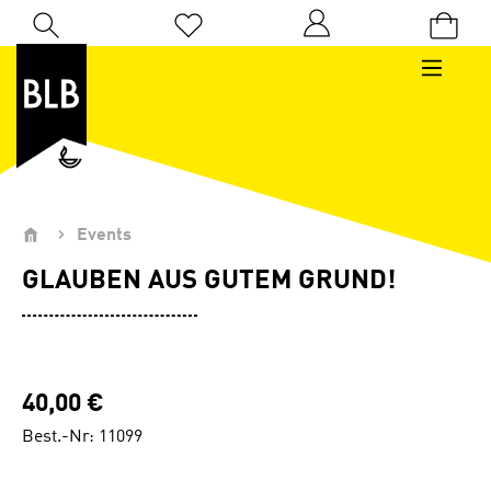
Zum Hauptinhalt springen
Du hast 0 Produkte auf dem Merkzettel
Events
GLAUBEN AUS GUTEM GRUND!
40,00 €
Best.-Nr: 11099