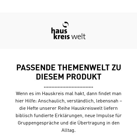
Notizen sowie zusätzliche Artikel mit spannenden
Hintergrundinformationen zur biblischen
Umwelt. Broschüre geheftetDIN A5 (14,8 x 21 cm)64
Seiten, s/w
PASSENDE THEMENWELT ZU
DIESEM PRODUKT
Wenn es im Hauskreis mal hakt, dann findet man
hier Hilfe: Anschaulich, verständlich, lebensnah –
die Hefte unserer Reihe Hauskreiswelt liefern
biblisch fundierte Erklärungen, neue Impulse für
Gruppengespräche und die Übertragung in den
Alltag.