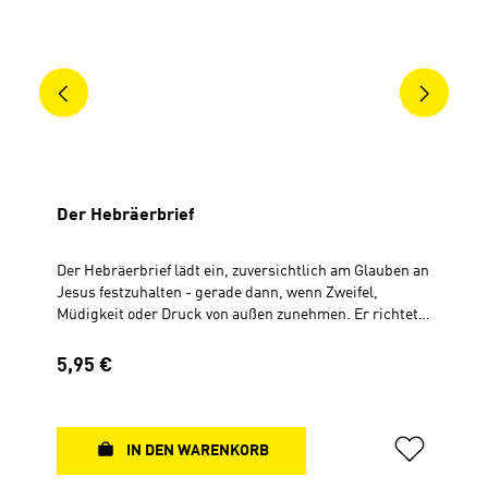
Der Hebräerbrief
Der Hebräerbrief lädt ein, zuversichtlich am Glauben an
Jesus festzuhalten - gerade dann, wenn Zweifel,
Müdigkeit oder Druck von außen zunehmen. Er richtet
den Blick auf Jesus, den vollkommenen Obersten
Priester und Mittler des neuen Bundes. Er hat ein für
Regulärer Preis:
5,95 €
alle Mal vollbracht, was kein Mensch erreichen könnte:
den Weg zu Gott frei zu machen. Dieses Heft der
Hauskreiswelt bietet neben fundierten Erklärungen
viele anregende Fragen und Impulse für
IN DEN WARENKORB
Gruppengespräche, ausreichen Raum für eigene