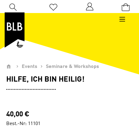
Zum Hauptinhalt springen
Du hast 0 Produkte auf dem Merkzettel
Events
Seminare & Workshops
HILFE, ICH BIN HEILIG!
40,00 €
Best.-Nr: 11101