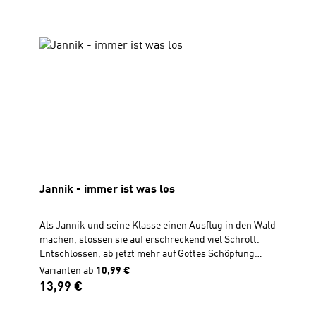
21cm, 176 SeitenIn Zusammenarbeit mit SCM R.
Brockhaus ............................................... Zu diesem
Buch gibt es Quizfragen auf Antolin.Antolin ist ein
Online-Portal zur Leseförderung von Klasse 1 bis 10.
Die Schüler lesen ein Buch und können Quizfragen
zum Buchinhalt beantworten. Richtige Antworten
werden mit Lesepunkten belohnt.
Jannik - immer ist was los
Als Jannik und seine Klasse einen Ausflug in den Wald
machen, stossen sie auf erschreckend viel Schrott.
Entschlossen, ab jetzt mehr auf Gottes Schöpfung
achtzugeben, bereitet Jannik gemeinsam mit seinem
Varianten ab
10,99 €
Freund Milan ein Plakat für die Schule vor, um seinen
Regulärer Preis:
13,99 €
Mitschülern zu zeigen, wie man die Erde gut
behandeln kann.Band 3 einer vierteiligen ReiheFür