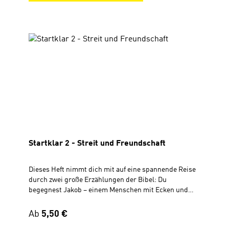
Quartal Geheftet, DIN A4 21 x 29,7 cm, 72 Seiten, 4-
farbig
Startklar 2 - Streit und Freundschaft
Dieses Heft nimmt dich mit auf eine spannende Reise
durch zwei große Erzählungen der Bibel: Du
begegnest Jakob – einem Menschen mit Ecken und
Kanten, der Gottes Treue mitten in seinen Fehlern
erlebt.Und du lernst Jesus kennen, der mit Liebe und
Regulärer Preis:
Ab
5,50 €
Vollmacht den Menschen dient, heilt und lehrt. In acht