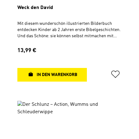
Weck den David
Mit diesem wunderschön illustrierten Bilderbuch
entdecken Kinder ab 2 Jahren erste Bibelgeschichten.
Und das Schöne: sie können selbst mitmachen mit
schütteln, drehen, klopfen, rufen oder streicheln. In
den 15 Geschichten lernen sie unter anderem Adam
Regulärer Preis:
13,99 €
und Eva, Noah, Josef, David, Jesus, den barmherzigen
Samariter und den guten Hirten kennen und erleben,
dass Jesus alle Kinder lieb hat. Für Kinder ab 2
Jahren Hardcover 21 × 21 cm 64 Seiten, durchgehend
IN DEN WARENKORB
4-farbig