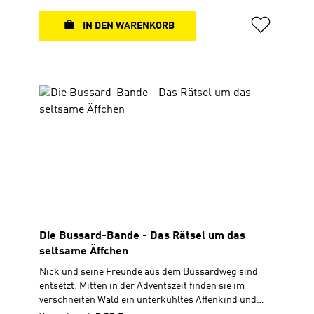
Kinder ab 7 Jahren Hardcover 14 × 21 cm160 Seiten,
s/w ............................................... Zu diesem Buch
IN DEN WARENKORB
gibt es Quizfragen in Antolin.Antolin ist ein Online-
Portal zur Leseförderung von Klasse 1 bis 10. Die
Schüler lesen ein Buch und können dann unter
www.antolin.de Quizfragen zum Buchinhalt
beantworten. Richtige Antworten werden mit
Lesepunkten belohnt.
Die Bussard-Bande - Das Rätsel um das
seltsame Äffchen
Nick und seine Freunde aus dem Bussardweg sind
entsetzt: Mitten in der Adventszeit finden sie im
verschneiten Wald ein unterkühltes Affenkind und
retten es vor dem Erfrieren. Sofort ist der Bussard-