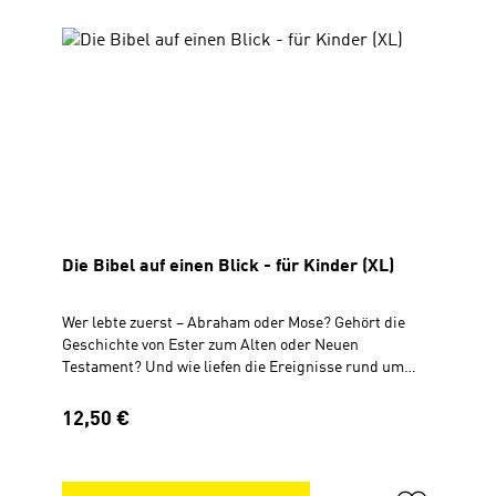
Es kann in die Bibel gelegt oder eingeklebt werden. So
haben die Kinder das Leporello zum Nachschauen
immer griffbereit zur Hand.Das Leporello (DIN A6) ist
inhaltlich identisch mit der XL-Version (DIN A4) für
Kindergottesdienst und Schule.Leporello, DIN A616
Seiten, 4-farbigdoppelseitig bedruckt
Die Bibel auf einen Blick - für Kinder (XL)
Wer lebte zuerst – Abraham oder Mose? Gehört die
Geschichte von Ester zum Alten oder Neuen
Testament? Und wie liefen die Ereignisse rund um
Ostern ab? Das Leporello hilft Kindern, die
Geschichten der Bibel besser einzuordnen. Auf zwei
Regulärer Preis:
12,50 €
großen, farbenfrohen Panorama-Hintergründen sind
zentrale Personen und Ereignisse von 1. Mose bis zur
Offenbarung anschaulich dargestellt - in zeitlicher