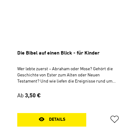
Die Bibel auf einen Blick - für Kinder
Wer lebte zuerst – Abraham oder Mose? Gehört die
Geschichte von Ester zum Alten oder Neuen
Testament? Und wie liefen die Ereignisse rund um
Ostern ab?Das Leporello hilft Kindern, die
Geschichten der Bibel besser einzuordnen. Auf zwei
Regulärer Preis:
Ab
3,50 €
großen, farbenfrohen Panorama-Hintergründen sind
zentrale Personen und Ereignisse von 1. Mose bis zur
Offenbarung anschaulich dargestellt - in zeitlicher
Reihenfolge und mit klarer Bildlegende. Die
DETAILS
biblischen Bücher am unteren Rand zeigen, in
welchem Buch die Geschichten zu finden sind. Das
Leporello ist auf der Vorder- und Rückseite bedruckt.