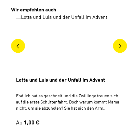
Produktgalerie überspringen
Wir empfehlen auch
Lotta und Luis und der Unfall im Advent
Endlich hat es geschneit und die Zwillinge freuen sich
auf die erste Schlittenfahrt. Doch warum kommt Mama
nicht, um sie abzuholen? Sie hat sich den Arm
gebrochen und plötzlich wird die Adventszeit ganz
anders als gedacht. Lotta und Luis sind gefordert: beim
Regulärer Preis:
Ab
1,00 €
Plätzchenbacken, Hausschmücken und mehr …
Inhalt:Geschichte von Lotta und Luisdas neue Lotta-