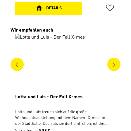
und-Luis-Liedeine Geschichte aus der Bibel (Matthäus
2, 1-12) CD, Spielzeit 51 Min.
DETAILS
Produktgalerie überspringen
Wir empfehlen auch
Lotta und Luis - Der Fall X-mes
Lotta und Luis freuen sich auf die große
Weihnachtsaustellung mit dem Namen „X-mes“ in
der Stadthalle. Doch als sie dort eintreffen, ist die
Polizei vor Ort, denn die Ausstellung wurde
Varianten ab
5,99 €