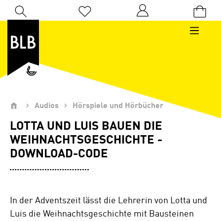
Zum Hauptinhalt springen
Du hast 0 Produkte auf dem Merkzettel
Audios
Hörspiele und Hörbücher
LOTTA UND LUIS BAUEN DIE
WEIHNACHTSGESCHICHTE -
DOWNLOAD-CODE
In der Adventszeit lässt die Lehrerin von Lotta und
Luis die Weihnachtsgeschichte mit Bausteinen