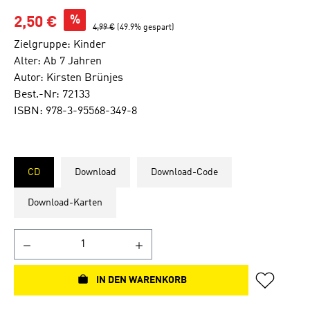
%
2,50 €
4,99 €
(49.9% gespart)
Zielgruppe: Kinder
Alter: Ab 7 Jahren
Autor: Kirsten Brünjes
Best.-Nr: 72133
ISBN: 978-3-95568-349-8
CD
Download
Download-Code
Download-Karten
IN DEN WARENKORB