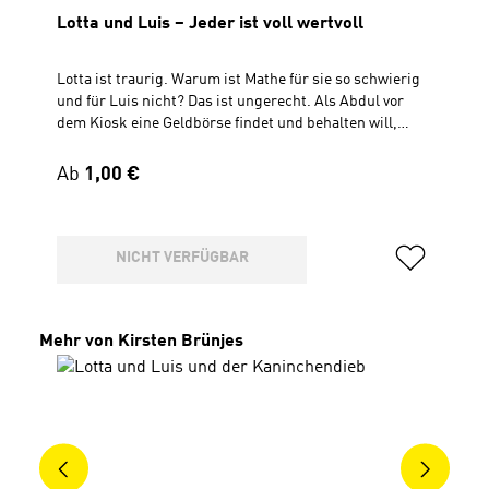
Lotta und Luis – Jeder ist voll wertvoll
Lotta ist traurig. Warum ist Mathe für sie so schwierig
und für Luis nicht? Das ist ungerecht. Als Abdul vor
dem Kiosk eine Geldbörse findet und behalten will,
traut sich Luis nicht zu sagen, dass das nicht in
Ordnung ist. Lotta schon. Später muss sogar Abdul
Regulärer Preis:
Ab
1,00 €
zugeben, dass es gut war, auf Lotta gehört zu haben,
weil die immer weiß, was richtig ist. Das ist voll
wertvoll. Inhalt: Geschichte von Lotta und Luis
Geschichte aus der Bibel Lied (Liedblatt und Playback
NICHT VERFÜGBAR
zum Download siehe oben) CD, Spielzeit 38 Min.
Produktgalerie überspringen
Mehr von Kirsten Brünjes