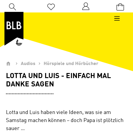
Zum Hauptinhalt springen
Du hast 0 Produkte auf dem Merkzettel
Audios
Hörspiele und Hörbücher
LOTTA UND LUIS - EINFACH MAL
DANKE SAGEN
Lotta und Luis haben viele Ideen, was sie am
Samstag machen können – doch Papa ist plötzlich
sauer …