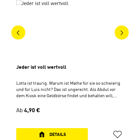
Jeder ist voll wertvoll
Lotta ist traurig. Warum ist Mathe für sie so schwierig
und für Luis nicht? Das ist ungerecht. Als Abdul vor
dem Kiosk eine Geldbörse findet und behalten will,
traut sich Luis nicht zu sagen, dass das nicht in
Ordnung ist. Lotta schon. Später muss sogar Abdul
Regulärer Preis:
Ab
4,90 €
zugeben, dass es gut war, auf Lotta gehört zu haben,
weil die immer weiß, was richtig ist. Das ist voll
wertvoll.Im Heft befindet sich ein Code zum Download
der Hör-Geschichte (MP3-Format). Dazu gibt es viele
DETAILS
tolle Rätsel und Ausmalbilder.Ab 6 JahrenGeheftet, 14,8