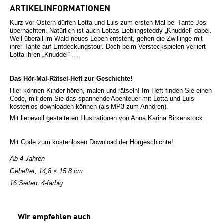
ARTIKELINFORMATIONEN
Kurz vor Ostern dürfen Lotta und Luis zum ersten Mal bei Tante Josi
übernachten. Natürlich ist auch Lottas Lieblingsteddy „Knuddel“ dabei.
Weil überall im Wald neues Leben entsteht, gehen die Zwillinge mit
ihrer Tante auf Entdeckungstour. Doch beim Versteckspielen verliert
Lotta ihren „Knuddel“ …
Das Hör-Mal-Rätsel-Heft zur Geschichte!
Hier können Kinder hören, malen und rätseln! Im Heft finden Sie einen
Code, mit dem Sie das spannende Abenteuer mit Lotta und Luis
kostenlos downloaden können (als MP3 zum Anhören).
Mit liebevoll gestalteten Illustrationen von Anna Karina Birkenstock.
Mit Code zum kostenlosen Download der Hörgeschichte!
Ab 4 Jahren
Geheftet, 14,8 × 15,8 cm
16 Seiten, 4-farbig
Produktgalerie überspringen
Wir empfehlen auch