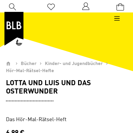
Zum Hauptinhalt springen
Du hast 0 Produkte auf dem Merkzettel
Bücher
Kinder- und Jugendbücher
Hör-Mal-Rätsel-Hefte
LOTTA UND LUIS UND DAS
OSTERWUNDER
Das Hör-Mal-Rätsel-Heft