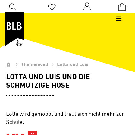
Zum Hauptinhalt springen
Du hast 0 Produkte auf dem Merkzettel
Themenwelt
Lotta und Luis
LOTTA UND LUIS UND DIE
SCHMUTZIGE HOSE
Lotta wird gemobbt und traut sich nicht mehr zur
Schule.