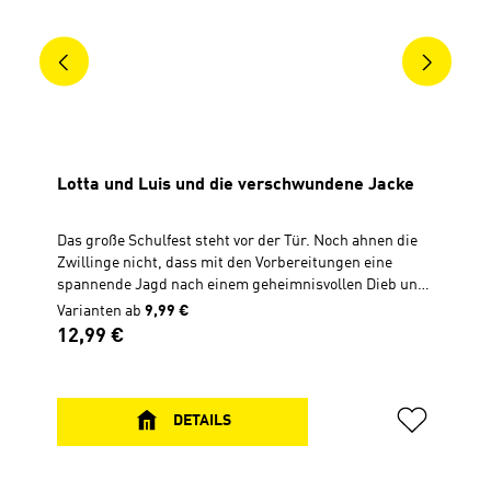
Lotta und Luis und die verschwundene Jacke
Das große Schulfest steht vor der Tür. Noch ahnen die
Zwillinge nicht, dass mit den Vorbereitungen eine
spannende Jagd nach einem geheimnisvollen Dieb und
nach Frieden beginnt. Dabei entdecken sie, dass in der
Varianten ab
9,99 €
Bibel gute Tipps stehen, wie man mit dem Streiten
Regulärer Preis:
12,99 €
aufhören kann.Geschichte zum Vor- und
SelberlesenHardcover, 14 x 21 cm192
Seiten...............................................Zu diesem Buch
gibt es Quizfragen in Antolin.Antolin ist ein Online-
DETAILS
Portal zur Leseförderung von Klasse 1 bis 10. Die
Schüler lesen ein Buch und können dann
unter www.antolin.de Quizfragen zum Buchinhalt