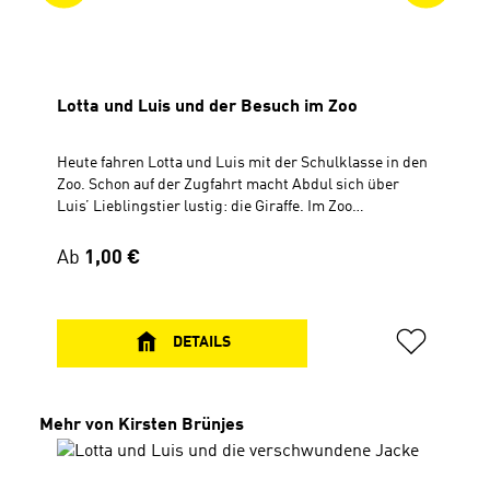
Lotta und Luis und der Besuch im Zoo
Heute fahren Lotta und Luis mit der Schulklasse in den
Zoo. Schon auf der Zugfahrt macht Abdul sich über
Luis’ Lieblingstier lustig: die Giraffe. Im Zoo
angekommen bekommt jedes Kind die Aufgabe, die
„Spezialausrüstung“ eines Tieres herauszufinden.
Regulärer Preis:
Ab
1,00 €
Während Lotta überlegt, was Pinguine besonders gut
können, hat Luis Bedenken, dass sie überhaupt bis zu
den Giraffen kommen. Und dann geht er auch noch im
Zoo verloren … Inhalt: - Geschichte "Lotta und Luis und
DETAILS
der Besuch im Zoo"- das „Lotta-und-Luis-Lied“- eine
Geschichte aus der Bibel: Jesus bringt seinen Jüngern
das Beten bei (Lukas 11,1-13)Für Kinder ab 7 Jahren
Produktgalerie überspringen
Mehr von Kirsten Brünjes
CD, Spielzeit 46 Min.