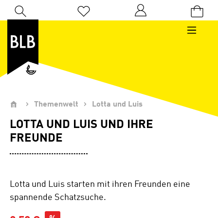
Zum Hauptinhalt springen
Du hast 0 Produkte auf dem Merkzettel
Themenwelt
Lotta und Luis
LOTTA UND LUIS UND IHRE
FREUNDE
Lotta und Luis starten mit ihren Freunden eine
spannende Schatzsuche.