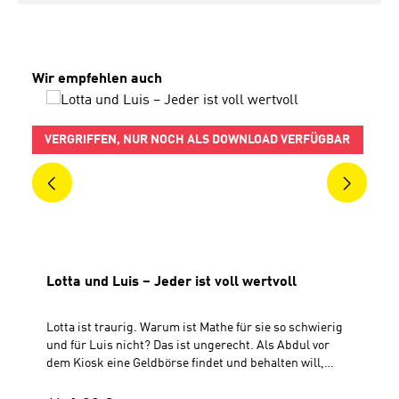
Produktgalerie überspringen
Wir empfehlen auch
VERGRIFFEN, NUR NOCH ALS DOWNLOAD VERFÜGBAR
Lotta und Luis – Jeder ist voll wertvoll
Lotta ist traurig. Warum ist Mathe für sie so schwierig
und für Luis nicht? Das ist ungerecht. Als Abdul vor
dem Kiosk eine Geldbörse findet und behalten will,
traut sich Luis nicht zu sagen, dass das nicht in