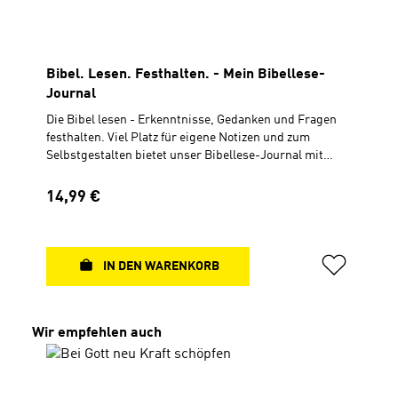
Bibel. Lesen. Festhalten. - Mein Bibellese-
Journal
Die Bibel lesen - Erkenntnisse, Gedanken und Fragen
festhalten. Viel Platz für eigene Notizen und zum
Selbstgestalten bietet unser Bibellese-Journal mit
punktierten Seiten. Ein hilfreicher Begleiter für die
persönliche Zeit mit Gott und eine ideale Ergänzung zu
Regulärer Preis:
14,99 €
unseren Bibellesezeitschriften. Mit viel Freiraum und
wertvollen Tipps, die die tägliche Begegnung mit Gottes
Wort greifbar und bleibend machen können. Flexcover,
Leineneinband mit Lesebändchen, Gummizug und
IN DEN WARENKORB
Stiftschlaufe15,2 x 21,4 cm, 164 S. (s/w), punktiert
Produktgalerie überspringen
Wir empfehlen auch