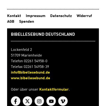
es Sie zu Entdeckungen in der Bibel und zu
Begegnungen mit Gott ein. An ihn können Sie sich mit
allem wenden, was Sie kraft- und mutlos macht. Er liebt
Kontakt
Impressum
Datenschutz
Widerruf
Sie. Er hat Zeit für Sie. Er geht Seite an Seite mit Ihnen
AGB
Spenden
durch alle Höhen und Tiefen des Lebens. Lassen Sie
sich von ihm neue Kraft und Hoffnung schenken.
Geheftet mit festem Umschlag14,8 x 21 cm (DIN A5)52
BIBELLESEBUND DEUTSCHLAND
Seiten
Lockenfeld 2
51709 Marienheide
Telefon 02261 54958-0
Telefax 02261 54958-39
info@bibellesebund.de
www.bibellesebund.de
Oder über unser
Kontaktformular
.