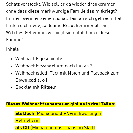
Schatz versteckt. Wie soll er da wieder drankommen,
ohne dass diese merkwürdige Familie das mitkriegt?
Immer, wenn er seinen Schatz fast an sich gebracht hat,
finden sich neue, seltsame Besucher im Stall ein.
Welches Geheimnis verbirgt sich bloß hinter dieser
Familie?
Inhalt:
Weihnachtsgeschichte
Weihnachtsevangelium nach Lukas 2
Weihnachtslied (Text mit Noten und Playback zum
Download s. o.)
Booklet mit Rätseln
Dieses Weihnachtsabenteuer gibt es in drei Teilen:
als Buch
(Micha und die Verschwörung in
Bethlehem)
als CD
(Micha und das Chaos im Stall)