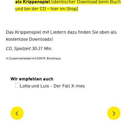
als Krippenspiel
(identischer Download beim Buch
und bei der CD – hier im Shop)
Das Krippenspiel mit Liedern dazu finden Sie oben als
kostenlose Downloads!
CD, Spielzeit 30:31 Min.
In Zusammenarbeit mit SCM R. Brockhaus
Produktgalerie überspringen
Wir empfehlen auch