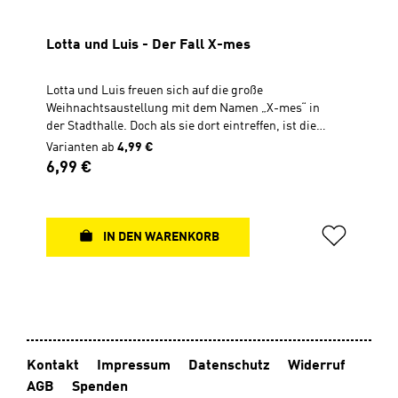
Lotta und Luis - Der Fall X-mes
Lotta und Luis freuen sich auf die große
Weihnachtsaustellung mit dem Namen „X-mes“ in
der Stadthalle. Doch als sie dort eintreffen, ist die
Polizei vor Ort, denn die Ausstellung wurde
Varianten ab
4,99 €
zerstört! Wird es den Zwillingen gemeinsam mit dem
Regulärer Preis:
6,99 €
12-jährigen Julius gelingen, genügend Helfer für
den Wiederaufbau zu finden und dabei den Täter zu
fassen? Ein Hör-Adventskalender in 24
AbschnittenBonus: Die Weihnachtsgeschichte aus
IN DEN WARENKORB
Lukas 2, 1-20 in der Bibel-Übersetzung für KinderMP3-
CDGesamtspielzeit: 127 Min.
Kontakt
Impressum
Datenschutz
Widerruf
AGB
Spenden