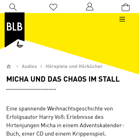
Zum Hauptinhalt springen
Du hast 0 Produkte auf dem Merkzettel
Audios
Hörspiele und Hörbücher
MICHA UND DAS CHAOS IM STALL
Eine spannende Weihnachtsgeschichte von
Erfolgsautor Harry Voß: Erlebnisse des
Hirtenjungen Micha in einem Adventskalender-
Buch, einer CD und einem Krippenspiel.