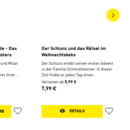
de - Das
Der Schlunz und das Rätsel im
sters
Weihnachtskeks
a und Milan
Der Schlunz erlebt seinen ersten Advent
in der Familie Schmidtsteiner. In dieser
kt ihrer
Zeit findet er jeden Tag einen
sgeschick:
geheimnisvollen Zettel mit einem Satz
Varianten ab
5,99 €
 von der
aus der Bibel. Während er versucht, den
Regulärer Preis:
7,99 €
 schnell
Absender zu entlarven, fallen ihm
reundlich,
natürlich jede Menge Streiche und
 Humor
verrückte Fragen ein, mit denen er die
rbereitungen
Erwachsenen nervt. Dabei entdeckt er
DETAILS
RB
irgendetwas
Lustiges und Nachdenkliches rund um
 coole Art
Advent und Weihnachten. Das Lese-
d
Abenteuer für jeden Tag im Advent. mit