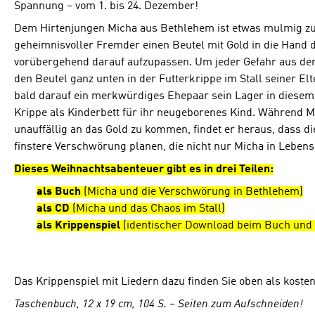
Spannung – vom 1. bis 24. Dezember!
Dem Hirtenjungen Micha aus Bethlehem ist etwas mulmig zu
geheimnisvoller Fremder einen Beutel mit Gold in die Hand dr
vorübergehend darauf aufzupassen. Um jeder Gefahr aus dem
den Beutel ganz unten in der Futterkrippe im Stall seiner E
bald darauf ein merkwürdiges Ehepaar sein Lager in diesem S
Krippe als Kinderbett für ihr neugeborenes Kind. Während Mi
unauffällig an das Gold zu kommen, findet er heraus, dass di
finstere Verschwörung planen, die nicht nur Micha in Lebens
Dieses Weihnachtsabenteuer gibt es in drei Teilen:
als Buch
(Micha und die Verschwörung in Bethlehem)
als CD
(Micha und das Chaos im Stall)
als Krippenspiel
(identischer Download beim Buch und b
Das Krippenspiel mit Liedern dazu finden Sie oben als kost
Taschenbuch, 12 x 19 cm, 104 S. – Seiten zum Aufschneiden!