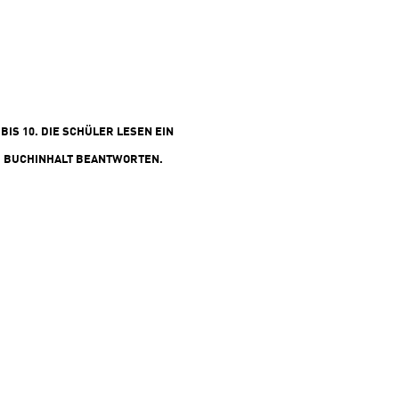
seine Freunde sind fest ent
das Rätsel um Dennis zu lö
eines ist ihnen schnell klar:
weit mehr als nur ein einfa
Hausmeister … Ein neuer Lese-
Adventskalender mit gehei
zum Auftrennen. Für Kinder ab 7
BIS 10. DIE SCHÜLER LESEN EIN
JahrenPaperback12 x 19 cm
(s/w)
 BUCHINHALT BEANTWORTEN.