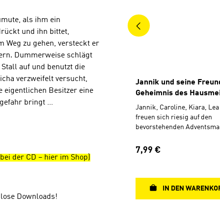
mute, als ihm ein
ückt und ihn bittet,
 Weg zu gehen, versteckt er
ltern. Dummerweise schlägt
tall auf und benutzt die
cha verzweifelt versucht,
Jannik und seine Freun
e eigentlichen Besitzer eine
Geheimnis des Hausmei
gefahr bringt …
Jannik, Caroline, Kiara, Le
freuen sich riesig auf den
bevorstehenden Adventsmar
Schule. Da passiert ein Mis
Der alte Hausmeister stürzt
Regulärer Preis:
7,99 €
Leiter. Glücklicherweise ist
ei der CD – hier im Shop)
Ersatz gefunden – Dennis. F
locker und mit einer Prise
kümmert er sich um die Vo
IN DEN WARENKO
des Adventsmarktes. Doch 
enlose Downloads!
an ihm ist seltsam. Ist seine
vielleicht nur eine Fassade? Jannik un