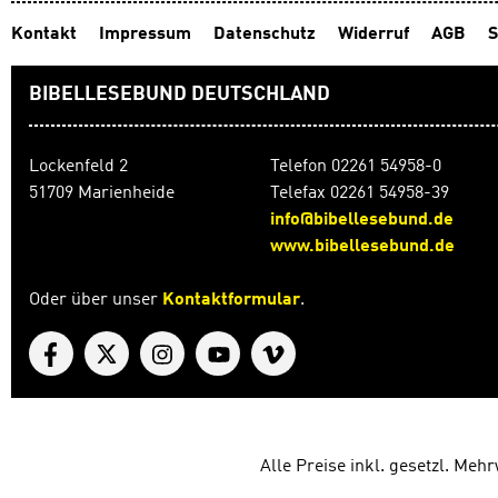
Kontakt
Impressum
Datenschutz
Widerruf
AGB
S
BIBELLESEBUND DEUTSCHLAND
Lockenfeld 2
Telefon 02261 54958-0
51709 Marienheide
Telefax 02261 54958-39
info@bibellesebund.de
www.bibellesebund.de
Oder über unser
Kontaktformular
.
Alle Preise inkl. gesetzl. Meh