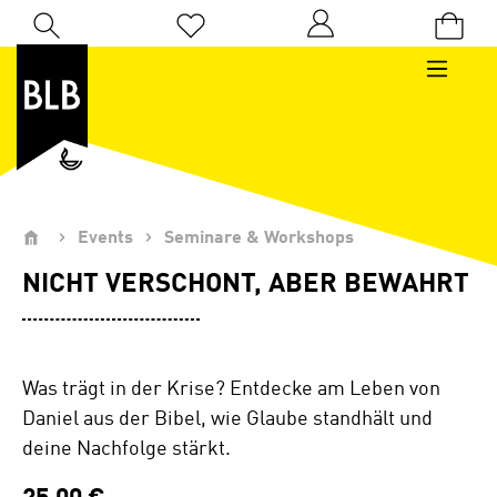
Zum Hauptinhalt springen
Du hast 0 Produkte auf dem Merkzettel
Events
Seminare & Workshops
NICHT VERSCHONT, ABER BEWAHRT
Was trägt in der Krise? Entdecke am Leben von
Daniel aus der Bibel, wie Glaube standhält und
deine Nachfolge stärkt.