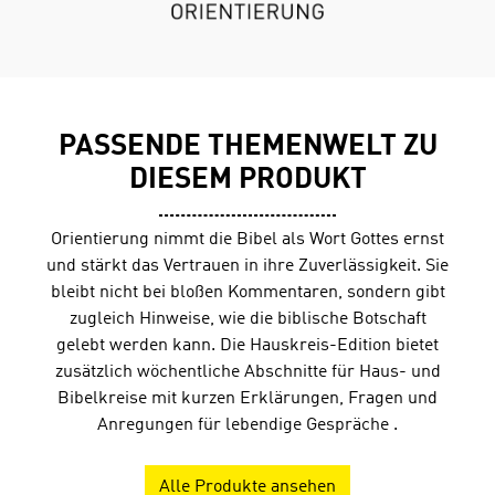
aus dem Losungsbuch) Plus Bibelleseplan 365 zum
Lesen der ganzen Bibel innerhalb eines Jahres
Großdruckausgabe3. Quartal Geheftet, 17,6 x 25 cm, 72
SeitenDurchgehend 4-farbig
PASSENDE THEMENWELT ZU
DIESEM PRODUKT
Orientierung nimmt die Bibel als Wort Gottes ernst
und stärkt das Vertrauen in ihre Zuverlässigkeit. Sie
bleibt nicht bei bloßen Kommentaren, sondern gibt
zugleich Hinweise, wie die biblische Botschaft
gelebt werden kann. Die Hauskreis-Edition bietet
zusätzlich wöchentliche Abschnitte für Haus- und
Bibelkreise mit kurzen Erklärungen, Fragen und
Anregungen für lebendige Gespräche .
Alle Produkte ansehen