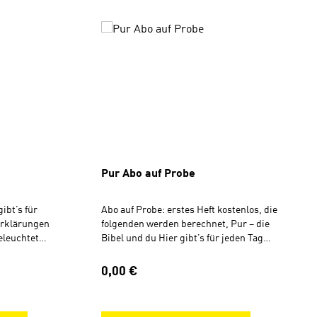
ngen
Pur Abo auf Probe
ibt’s für
Abo auf Probe: erstes Heft kostenlos, die
 Erklärungen
folgenden werden berechnet, Pur – die
eleuchtet
Bibel und du Hier gibt’s für jeden Tag
ünde,
eine Bibelstelle, Erklärungen und
erende
spannende Infos, Pur beleuchtet aber
Regulärer Preis:
0,00 €
 Alltag und
nicht nur die Hintergründe, sondern
schen zu Wort
liefert auch motivierende Impulse für
Zeitschrift,
den Glauben im Alltag und lässt