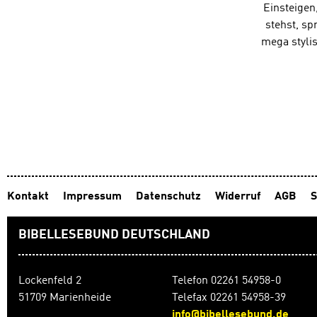
Einsteigen
stehst, sp
mega styli
Kontakt
Impressum
Datenschutz
Widerruf
AGB
S
BIBELLESEBUND DEUTSCHLAND
Lockenfeld 2
Telefon 02261 54958-0
51709 Marienheide
Telefax 02261 54958-39
info@bibellesebund.de