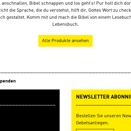
Ihrem Auftrag die Hefte sch
, anschnallen, Bibel schnappen und los geht’s! Pur holt dich dor
oder benutzen Sie untersch
richt die Sprache, die du verstehst, hilft dir, Gottes Wort zu check
Rechnungs- und Lieferadresse
sch gestaltet. Komm mit und mach die Bibel von einem Lesebuc
können Pur auch in der
App Bibelzeit lesen – für a
Lebensbuch.
der Zeitschrift kostenlos. 
Sie unter www.bibelzeit.net
Alle Produkte ansehen
penden
NEWSLETTER ABONNI
Bestellen Sie unseren New
Gebetsanliegen.