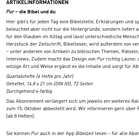
ARTIKELINFORMATIONEN
Pur
– die Bibel und du
Hier gibt’s für jeden Tag eine Bibelstelle, Erklärungen und 
beleuchtet aber nicht nur die Hintergründe, sondern liefert
für den Glauben im Alltag und lässt unterschiedliche Mens
Herzstück der Zeitschrift, Bibellesen, wird außerdem von ve
– unter anderem von Artikeln zu biblischen Themen, Rätseln
Interviews. Zudem macht das Design von
Pur
richtig Laune: 
witzige Art und Weise ergänzt es die Inhalte und sorgt für 
Quartalshefte (4 Hefte pro Jahr)
Geheftet, 14,8 x 21 cm (DIN A5), 72 Seiten
Durchgehend 4-farbig
Das Abonnement verlängert sich um jeweils ein weiteres Kal
zum 15. Oktober abbestellt wird. Wir informieren gern über
(ab 8 Heften).
Sie können
Pur
a
uch in der App
Bibelzeit
lesen – für alle Abo