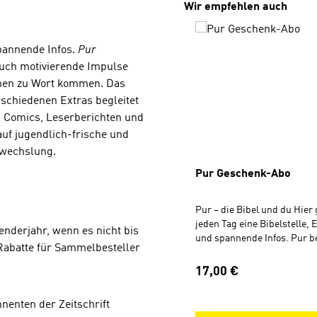
Produktgalerie überspri
Wir empfehlen auch
spannende Infos.
Pur
 auch motivierende Impulse
chen zu Wort kommen. Das
rschiedenen Extras begleitet
, Comics, Leserberichten und
auf jugendlich-frische und
Abwechslung.
Pur Geschenk-Abo
Pur – die Bibel und du Hier g
jeden Tag eine Bibelstelle,
enderjahr, wenn es nicht bis
und spannende Infos. Pur b
 Rabatte für Sammelbesteller
aber nicht nur die Hintergr
sondern liefert auch motivi
Regulärer Preis:
17,00 €
Impulse für den Glauben im
lässt unterschiedliche Men
nnenten der Zeitschrift
kommen. Das Herzstück der 