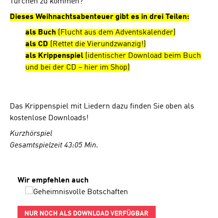
Türchen zu kommen?
Dieses Weihnachtsabenteuer gibt es in drei Teilen:
als Buch
(Flucht aus dem Adventskalender)
als CD
(Rettet die Vierundzwanzig!)
als Krippenspiel
(identischer Download beim Buch
und bei der CD – hier im Shop)
Das Krippenspiel mit Liedern dazu finden Sie oben als
kostenlose Downloads!
Kurzhörspiel
Gesamtspielzeit 43:05 Min.
Produktgalerie überspringen
Wir empfehlen auch
NUR NOCH ALS DOWNLOAD VERFÜGBAR