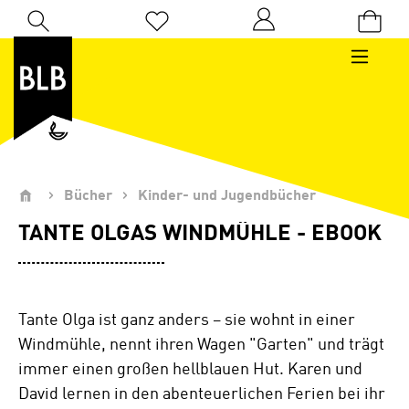
Zum Hauptinhalt springen
Du hast 0 Produkte auf dem Merkzettel
Bücher
Kinder- und Jugendbücher
TANTE OLGAS WINDMÜHLE - EBOOK
Tante Olga ist ganz anders – sie wohnt in einer
Windmühle, nennt ihren Wagen "Garten" und trägt
immer einen großen hellblauen Hut. Karen und
David lernen in den abenteuerlichen Ferien bei ihr