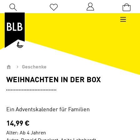
Zum Hauptinhalt springen
Du hast 0 Produkte auf dem Merkzettel
Geschenke
WEIHNACHTEN IN DER BOX
Ein Adventskalender für Familien
14,99 €
Alter: Ab 4 Jahren