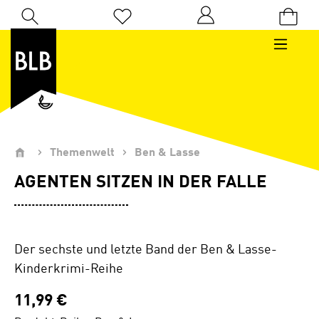
Zum Hauptinhalt springen
Du hast 0 Produkte auf dem Merkzettel
Themenwelt
Ben & Lasse
AGENTEN SITZEN IN DER FALLE
Der sechste und letzte Band der Ben & Lasse-
Kinderkrimi-Reihe
11,99 €