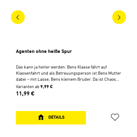
Agenten ohne heiße Spur
Das kann ja heiter werden: Bens Klasse fährt auf
Klassenfahrt und als Betreuungsperson ist Bens Mutter
dabei – mit Lasse, Bens kleinem Bruder. Da ist Chaos
vorprogrammiert! Denn zu allem Überfluss entdecken
Varianten ab
9,99 €
Ben, Lasse und einige andere Kinder beim Spielen im
Regulärer Preis:
11,99 €
Wald einen merkwürdigen Lieferwagen. Neugierig, wie
sie sind, schauen sie sich die geladene Fracht an und
befinden sich schon mitten in einem turbulenten
Abenteuer. Ohne die Kinder zu bemerken, kehren die
DETAILS
Fahrer zurück und setzen ihren Weg fort – mit einem
Lastwagen voller Schmuggelware und vier
unfreiwilligen Fahrgästen. Wie sollen Ben und seine