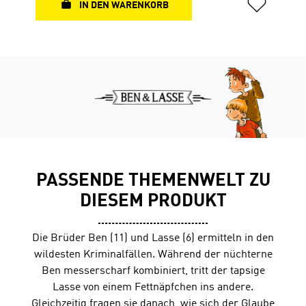
Primus (ausgezeichnet mit dem deutschen
IN DEN WARENKORB
Hörbuchpreis)
PASSENDE THEMENWELT ZU
DIESEM PRODUKT
Die Brüder Ben (11) und Lasse (6) ermitteln in den
wildesten Kriminalfällen. Während der nüchterne
Ben messerscharf kombiniert, tritt der tapsige
Lasse von einem Fettnäpfchen ins andere.
Gleichzeitig fragen sie danach, wie sich der Glaube