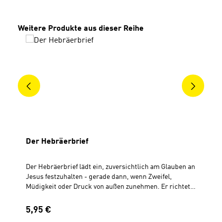
Produktgalerie überspringen
Weitere Produkte aus dieser Reihe
Der Hebräerbrief
Der Hebräerbrief lädt ein, zuversichtlich am Glauben an
Jesus festzuhalten - gerade dann, wenn Zweifel,
Müdigkeit oder Druck von außen zunehmen. Er richtet
den Blick auf Jesus, den vollkommenen Obersten
Priester und Mittler des neuen Bundes. Er hat ein für
Regulärer Preis:
5,95 €
alle Mal vollbracht, was kein Mensch erreichen könnte: