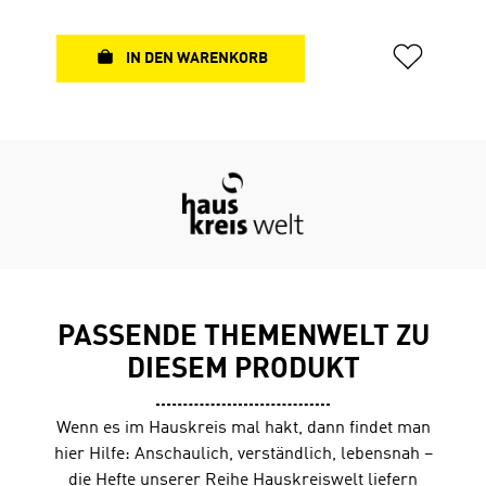
den Weg zu Gott frei zu machen. Dieses Heft der
Hauskreiswelt bietet neben fundierten Erklärungen
viele anregende Fragen und Impulse für
IN DEN WARENKORB
Gruppengespräche, ausreichen Raum für eigene
Notizen sowie zusätzliche Artikel mit spannenden
Hintergrundinformationen zur biblischen
Umwelt. Broschüre geheftetDIN A5 (14,8 x 21 cm)64
Seiten, s/w
PASSENDE THEMENWELT ZU
DIESEM PRODUKT
Wenn es im Hauskreis mal hakt, dann findet man
hier Hilfe: Anschaulich, verständlich, lebensnah –
die Hefte unserer Reihe Hauskreiswelt liefern