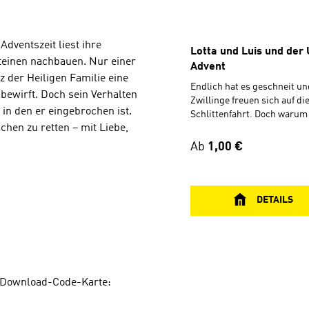
Adventszeit liest ihre
Lotta und Luis und der 
teinen nachbauen. Nur einer
Advent
 der Heiligen Familie eine
Endlich hat es geschneit un
bewirft. Doch sein Verhalten
Zwillinge freuen sich auf di
 in den er eingebrochen ist.
Schlittenfahrt. Doch waru
hen zu retten – mit Liebe,
Mama nicht, um sie abzuhol
sich den Arm gebrochen und
Regulärer Preis:
Ab
1,00 €
wird die Adventszeit ganz a
gedacht. Lotta und Luis sin
beim Plätzchenbacken, Ha
und mehr …Inhalt:Geschicht
DETAILS
und Luisdas neue Lotta-un
Liedeine Geschichte aus der
(Matthäus 2, 1-12)
 Download-Code-Karte: