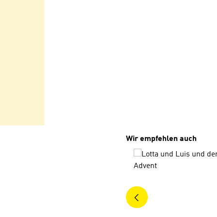
Produktgalerie überspri
Wir empfehlen auch