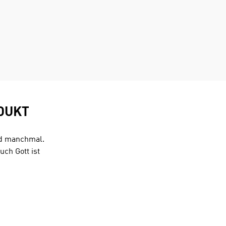
DUKT
nd manchmal.
ch Gott ist