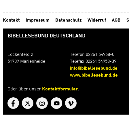
Kontakt
Impressum
Datenschutz
Widerruf
AGB
S
BIBELLESEBUND DEUTSCHLAND
Lockenfeld 2
Telefon 02261 54958-0
51709 Marienheide
Telefax 02261 54958-39
info@bibellesebund.de
www.bibellesebund.de
Oder über unser
Kontaktformular
.