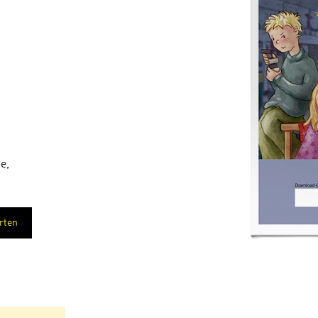
e,
rten