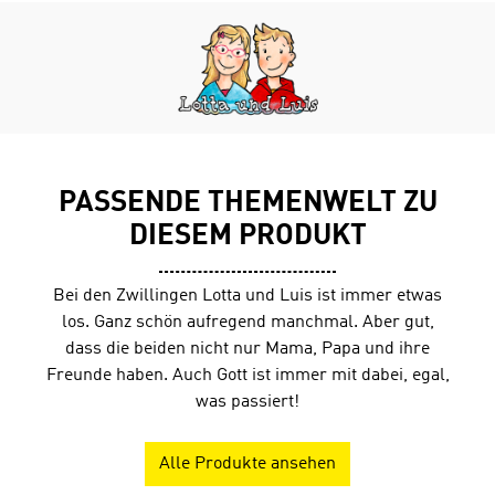
Vergesslichkeit, Verzeihen und vielen weiteren Themen.
Hardcover, 14 x 21 cm, 192 Seiten
............................................... Zu diesem Buch gibt es
Quizfragen in Antolin.Antolin ist ein Online-Portal zur
Leseförderung von Klasse 1 bis 10. Die Schüler lesen ein
Buch und können dann unter www.antolin.de
Quizfragen zum Buchinhalt beantworten. Richtige
Antworten werden mit Lesepunkten belohnt.
PASSENDE THEMENWELT ZU
DIESEM PRODUKT
Bei den Zwillingen Lotta und Luis ist immer etwas
los. Ganz schön aufregend manchmal. Aber gut,
dass die beiden nicht nur Mama, Papa und ihre
Freunde haben. Auch Gott ist immer mit dabei, egal,
was passiert!
Alle Produkte ansehen