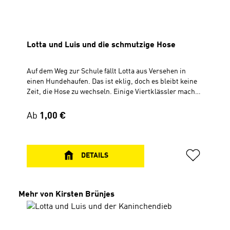
Lotta und Luis und die schmutzige Hose
Auf dem Weg zur Schule fällt Lotta aus Versehen in
einen Hundehaufen. Das ist eklig, doch es bleibt keine
Zeit, die Hose zu wechseln. Einige Viertklässler machen
sich über Lotta lustig und beleidigen sie. Und die
anderen Kinder? Die lachen mit. Lotta erzählt davon
Regulärer Preis:
Ab
1,00 €
nichts. Bestimmt wird sonst alles noch schlimmer. Als
der Spott der anderen nicht aufhört, möchte Lotta nicht
mehr in die Schule gehen … Die Geschichte ermöglicht
es, mit Kindern über das Thema Mobbing ins Gespräch
DETAILS
zu kommen. Für Kinder ab 7 Jahren Inhalt:Geschichte
mit Lotta und Luisdas neue Lotta-und-Luis-LiedCD,
Spielzeit 47 Min.
Produktgalerie überspringen
Mehr von Kirsten Brünjes