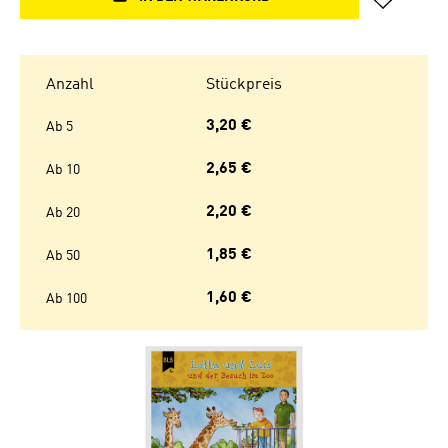
Anzahl
Stückpreis
3,20 €
Ab
5
2,65 €
Ab
10
2,20 €
Ab
20
1,85 €
Ab
50
1,60 €
Ab
100
Bildergalerie überspringen