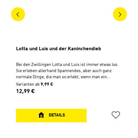
Lotta und Luis und der Kaninchendieb
Bei den Zwillingen Lotta und Luis ist immer etwas los.
Sie erleben allerhand Spannendes, aber auch ganz
normale Dinge, die man so erlebt, wenn man ein
Grundschulkind ist. Das Schulkaninchen verschwindet
Varianten ab
9,99 €
ausgerechnet an dem Wochenende, an dem die
Regulärer Preis:
12,99 €
Zwillinge darauf aufpassen. Außerdem ist Luis dem
Pausenbrotdieb auf der Spur und Lotta erlebt, wie ein
Tag voller Vergesslichkeit ein besonders schönes Ende
nimmt. In allen 52 Geschichten wird deutlich: Gott ist
DETAILS
mit uns unterwegs! Inklusive Themenverzeichnis zu
den Geschichten über: Mut, Angst, Ärger,
Überraschungen, Ungerechtigkeit, Lügen,