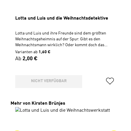
Lotta und Luis und die Weihnachtsdetektive
Lotta und Luis und ihre Freunde sind dem größten
Weihnachtsgeheimnis auf der Spur: Gibt es den
Weihnachtsmann wirklich? Oder kommt doch das
Christkind? Kurzerhand richten sie in Luis’ Zimmer
Varianten ab
1,60 €
eine Detektivzentrale ein und suchen gemeinsam nach
Regulärer Preis:
Ab
2,00 €
Beweisen. Dabei entdecken sie, dass jeder von ihnen auf
seine eigene Art und Weise Weihnachten feiert. Ihre
Ermittlungen führt die Freunde in einen
Spielzeugladen, wo der Weihnachtsmann
NICHT VERFÜGBAR
vorbeikommen wird. Die Detektive sind fest
entschlossen, das Geheimnis zu lüften! In diesem
Abenteuer entdecken die Zwillinge den wahren Grund
Produktgalerie überspringen
Mehr von Kirsten Brünjes
von Weihnachten. Überarbeitete Neuauflage Für Kinder
ab 5 Jahren CD im Jewelcase Spiellänge 45 Minuten