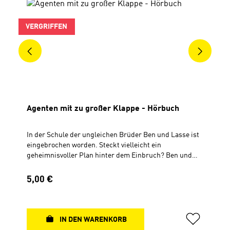
Leseförderung von Klasse 1 bis 10. Die Schüler lesen ein
Buch und können Quizfragen zum Buchinhalt
beantworten. Richtige Antworten werden mit
VERGRIFFEN
Lesepunkten belohnt.
Agenten mit zu großer Klappe - Hörbuch
In der Schule der ungleichen Brüder Ben und Lasse ist
eingebrochen worden. Steckt vielleicht ein
geheimnisvoller Plan hinter dem Einbruch? Ben und
Lasse nehmen die Ermittlungen auf und machen
rätselhafte Entdeckungen. Die Spur führt bis ins
Regulärer Preis:
5,00 €
Stadtgefängnis und wird zu einem spannenden Fall für
Benjamin Baumann und seinen naseweisen Bruder
Lasse. CD, Gesamtspielzeit ca. 72 Min.Sprecher: Bodo
Primus (ausgezeichnet mit dem deutschen
IN DEN WARENKORB
Hörbuchpreis)