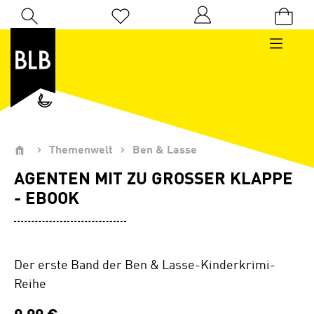
Zum Hauptinhalt springen
Du hast 0 Produkte auf dem Merkzettel
Themenwelt
Ben & Lasse
AGENTEN MIT ZU GROSSER KLAPPE -
EBOOK
Der erste Band der Ben & Lasse-Kinderkrimi-
Reihe