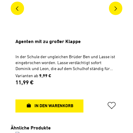
Agenten mit zu großer Klappe
In der Schule der ungleichen Brüder Ben und Lasse ist
eingebrochen worden. Lasse verdächtigt sofort
Dominik und Leon, die auf dem Schulhof ständig für
Schlägereien sorgen. Steckt sogar ein geheimnisvoller
Varianten ab
9,99 €
Plan hinter dem Einbruch? Ben und Lasse nehmen die
Regulärer Preis:
11,99 €
Ermittlungen auf und machen rätselhafte
Entdeckungen. Die Spur führt bis ins Stadtgefängnis.
Was haben Dominik und Leon dort verloren? Ein
spannender Fall für Agent Benjamin Baumann und
IN DEN WARENKORB
seinen naseweisen Bruder Lasse. Hardcover, 14 x 21cm,
176 SeitenIn Zusammenarbeit mit SCM R. Brockhaus
............................................... Zu diesem Buch gibt es
Produktgalerie überspringen
Ähnliche Produkte
Quizfragen auf Antolin.Antolin ist ein Online-Portal zur