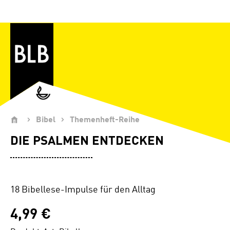
Zum Hauptinhalt springen
Bibel
Themenheft-Reihe
DIE PSALMEN ENTDECKEN
18 Bibellese-Impulse für den Alltag
4,99 €