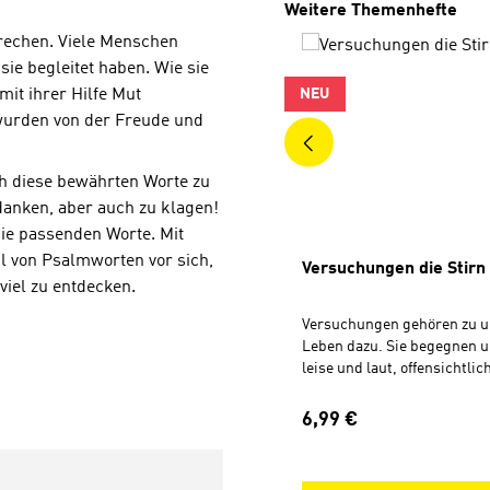
Produktgalerie überspri
Weitere Themenhefte
prechen. Viele Menschen
ie begleitet haben. Wie sie
mit ihrer Hilfe Mut
NEU
 wurden von der Freude und
h diese bewährten Worte zu
danken, aber auch zu klagen!
die passenden Worte. Mit
l von Psalmworten vor sich,
Versuchungen die Stirn
viel zu entdecken.
Versuchungen gehören zu 
Leben dazu. Sie begegnen un
leise und laut, offensichtlic
Dieses Heft nimmt dich mit 
Reise durch die Bibel, die z
Regulärer Preis:
6,99 €
musst nicht allein gegen V
ankämpfen. 18 kurze, praxi
Impulse, die auf Ereignisse