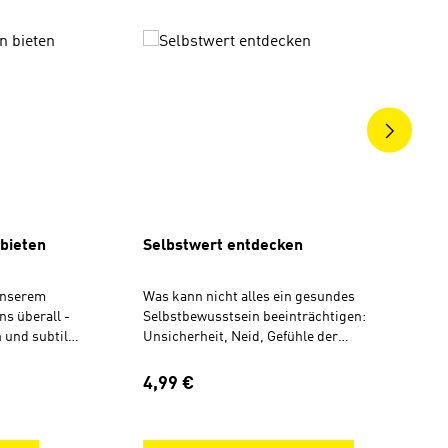
ngen
 bieten
Selbstwert entdecken
unserem
Was kann nicht alles ein gesundes
s überall -
Selbstbewusstsein beeinträchtigen:
h und subtil.
Unsicherheit, Neid, Gefühle der
auf eine
Minderwertigkeit oder auch
eigt: Du
verinnerlichte Botschaften, die wir mit
Regulärer Preis:
4,99 €
ersuchungen
uns herumtragen. Wir wünschen uns
snahe
mehr Standhaftigkeit und
 und Worte
(Selbst)Sicherheit. Aber wo gibt es dafür