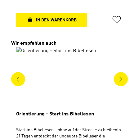
nehmen, beleuchten verschiedene Facetten der
Versuchung, beginnend von der ersten im Paradies.
Praktische Tipps, treffende Zitate und stärkende
IN DEN WARENKORB
Artikel ergänzen diesen Begleiter durch die Welt der
Versuchungen. Ehrlich und bibelnah. Geheftet mit
festem UmschlagDIN A5 (14,8 x 21 cm)52 Seiten, 4-
Produktgalerie überspringen
Wir empfehlen auch
farbig
Orientierung - Start ins Bibellesen
Start ins Bibellesen – ohne auf der Strecke zu bleibenIn
21 Tagen entdeckt der ungeübte Bibelleser die