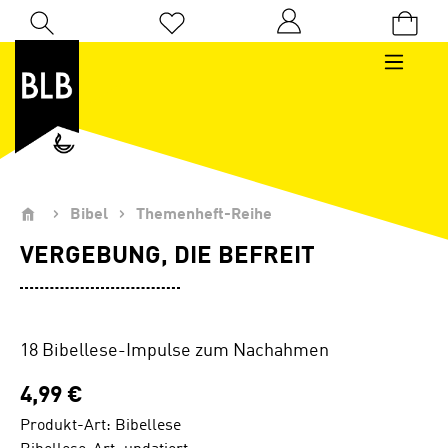
Zum Hauptinhalt springen
Du hast 0 Produkte auf dem Merkzettel
Bibel
Themenheft-Reihe
VERGEBUNG, DIE BEFREIT
18 Bibellese-Impulse zum Nachahmen
4,99 €
Produkt-Art: Bibellese