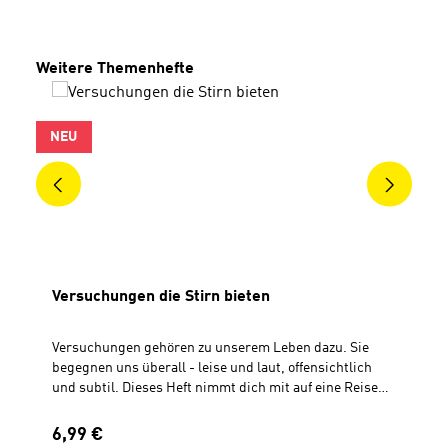
Produktgalerie überspringen
Weitere Themenhefte
NEU
Versuchungen die Stirn bieten
Versuchungen gehören zu unserem Leben dazu. Sie
begegnen uns überall - leise und laut, offensichtlich
und subtil. Dieses Heft nimmt dich mit auf eine Reise
durch die Bibel, die zeigt: Du musst nicht allein gegen
Versuchungen ankämpfen. 18 kurze, praxisnahe
Regulärer Preis:
6,99 €
Impulse, die auf Ereignisse und Worte der Bibel Bezug