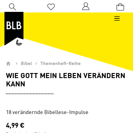
Zum Hauptinhalt springen
Du hast 0 Produkte auf dem Merkzettel
Bibel
Themenheft-Reihe
WIE GOTT MEIN LEBEN VERÄNDERN
KANN
18 verändernde Bibellese-Impulse
4,99 €