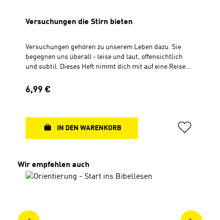
Versuchungen die Stirn bieten
Versuchungen gehören zu unserem Leben dazu. Sie
begegnen uns überall - leise und laut, offensichtlich
und subtil. Dieses Heft nimmt dich mit auf eine Reise
durch die Bibel, die zeigt: Du musst nicht allein gegen
Versuchungen ankämpfen. 18 kurze, praxisnahe
Regulärer Preis:
6,99 €
Impulse, die auf Ereignisse und Worte der Bibel Bezug
nehmen, beleuchten verschiedene Facetten der
Versuchung, beginnend von der ersten im Paradies.
Praktische Tipps, treffende Zitate und stärkende
IN DEN WARENKORB
Artikel ergänzen diesen Begleiter durch die Welt der
Versuchungen. Ehrlich und bibelnah. Geheftet mit
festem UmschlagDIN A5 (14,8 x 21 cm)52 Seiten, 4-
Produktgalerie überspringen
Wir empfehlen auch
farbig