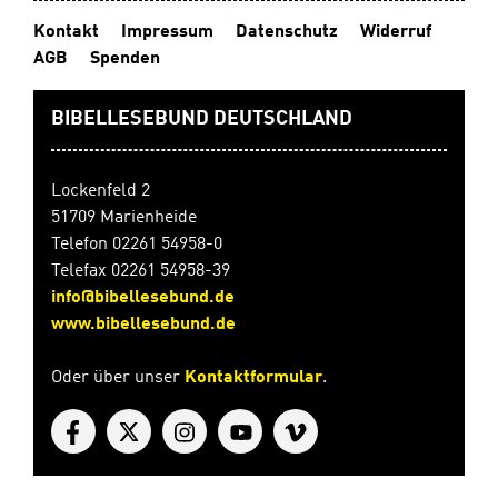
Evangelisationen- Freizeiten und Gemeindeaktionen 21
Kontakt
Impressum
Datenschutz
Widerruf
TageGeheftet, 14,8 x 21 cm, 34 SeitenDurchgehend 4-
AGB
Spenden
farbig
BIBELLESEBUND DEUTSCHLAND
Lockenfeld 2
51709 Marienheide
Telefon 02261 54958-0
Telefax 02261 54958-39
info@bibellesebund.de
www.bibellesebund.de
Oder über unser
Kontaktformular
.