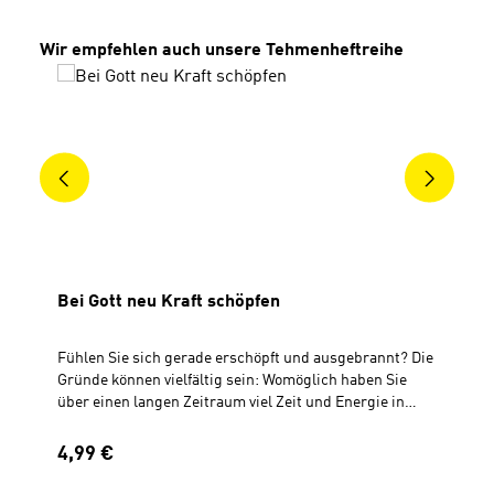
Produktgalerie überspringen
Wir empfehlen auch unsere Tehmenheftreihe
Bei Gott neu Kraft schöpfen
Fühlen Sie sich gerade erschöpft und ausgebrannt? Die
Gründe können vielfältig sein: Womöglich haben Sie
über einen langen Zeitraum viel Zeit und Energie in
andere Menschen und Projekte investiert. Vielleicht
gab es akute private oder berufliche
Regulärer Preis:
4,99 €
Herausforderungen, die Sie überdurchschnittlich stark
belastet haben. Ganz gleich, wie es dazu gekommen ist: